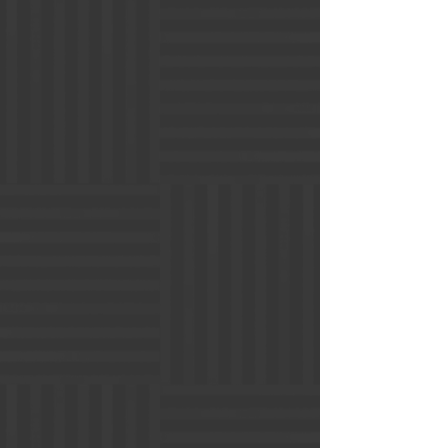
​家族葬プラン
家族葬では、葬儀を少家族や近親者だけ
で葬儀を執り行います。これまでのお葬
式は、家族が亡くなった際に故人や遺族
と関係のあった方々に訃報を知らせて、
通夜や告別式に参列していただく形式の
ものが一般的でした。しかし最近では葬
儀に対する考え方も多様化したことで、
葬儀を少人数で執り行うことも多くなり
ました。