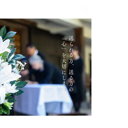
群馬県高崎市でのご葬儀・家族葬・散骨は県民葬祭
県民葬祭
。
送
ら
れ
る
方
、
送
る
方
の
「
心
」
を
大
切
に
し
ま
す