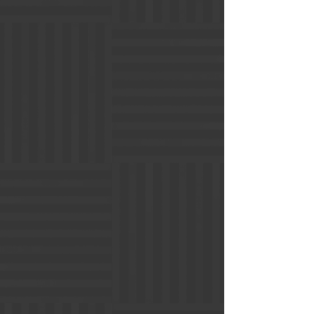
火葬プラン
火葬式は、通夜や告別式などは行わず火
葬のみを行います。宗教儀式を行わず、
家族だけで弔うシンプルな式です。式場
や祭壇の準備が必要ないため、ご葬儀の
費用をなるべく抑えたいという方におす
すめのプランです。
11万円
（税込）～