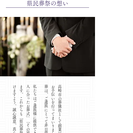
​県民葬祭の想い
。
。