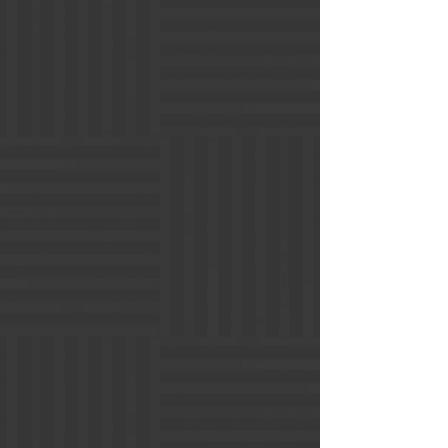
33万円
（税込）～
散骨・粉骨プラン
故人のご希望により散骨を望まれる方、
お墓がなかったりお墓を立てられない方
のために、日本国内、海外での散骨を承
っております。