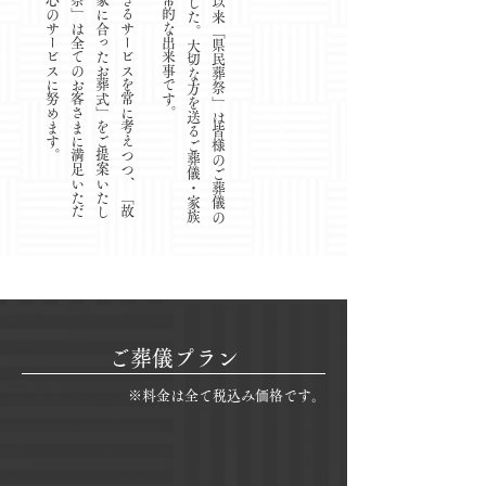
私
た
ち
は
ご
遺
族
様
に
提
供
で
き
る
サ
ー
ビ
ス
を
常
に
考
え
つ
つ
、
「
故
人
に
合
っ
た
お
葬
式
」
「
そ
の
家
に
合
っ
た
お
葬
式
」
を
ご
提
案
い
た
し
ま
す
。
こ
れ
か
ら
も
「
県
民
葬
祭
」
は
全
て
の
お
客
さ
ま
に
満
足
い
た
だ
け
ま
す
よ
う
、
誠
心
誠
意
、
真
心
の
サ
ー
ビ
ス
に
努
め
ま
す
​高
崎
市
の
葬
儀
社
と
し
て
創
業
以
来
「
県
民
葬
祭
」
は
皆
様
の
ご
葬
儀
の
お
手
伝
い
を
行
っ
て
ま
い
り
ま
し
た
。
大
切
な
方
を
送
る
ご
葬
儀
・
家
族
葬
は
、
ご
遺
族
に
と
っ
て
非
日
常
的
な
出
来
事
で
す
お客さまに寄り添い、共にお見送りを
​ご葬儀プラン
※料金は全て税込み価格です。